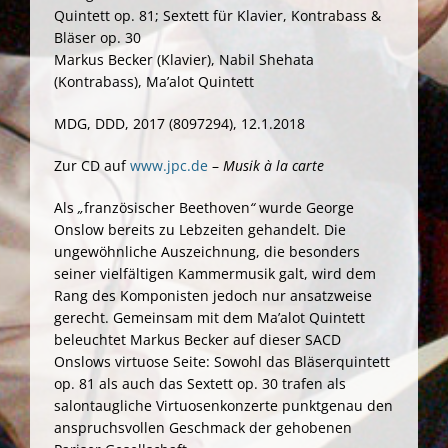
Quintett op. 81; Sextett für Klavier, Kontrabass &
Bläser op. 30
Markus Becker (Klavier), Nabil Shehata
(Kontrabass), Ma’alot Quintett
MDG, DDD, 2017 (8097294), 12.1.2018
Zur CD auf
www.jpc.de
–
Musik à la carte
Als
„
französischer Beethoven
“
wurde George
Onslow bereits zu Lebzeiten gehandelt. Die
ungewöhnliche Auszeichnung, die besonders
seiner vielfältigen Kammermusik galt, wird dem
Rang des Komponisten jedoch nur ansatzweise
gerecht. Gemeinsam mit dem Ma’alot Quintett
beleuchtet Markus Becker auf dieser SACD
Onslows virtuose Seite: Sowohl das Bläserquintett
op. 81 als auch das Sextett op. 30 trafen als
salontaugliche Virtuosenkonzerte punktgenau den
anspruchsvollen Geschmack der gehobenen