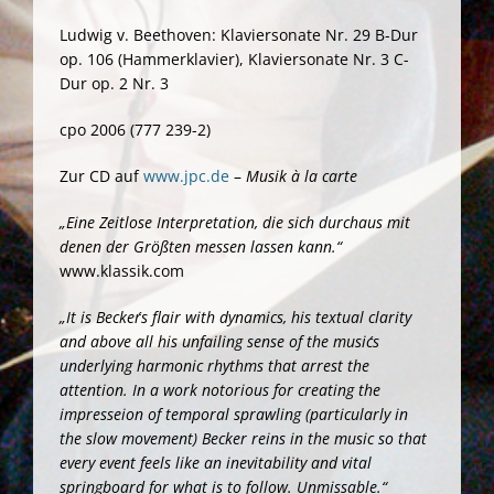
Ludwig v. Beethoven: Klaviersonate Nr. 29 B-Dur
op. 106 (Hammerklavier), Klaviersonate Nr. 3 C-
Dur op. 2 Nr. 3
cpo 2006 (777 239-2)
Zur CD auf
www.jpc.de
–
Musik à la carte
„Eine Zeitlose Interpretation, die sich durchaus mit
denen der Größten messen lassen kann.“
www.klassik.com
„It is Becker´s flair with dynamics, his textual clarity
and above all his unfailing sense of the music´s
underlying harmonic rhythms that arrest the
attention. In a work notorious for creating the
impresseion of temporal sprawling (particularly in
the slow movement) Becker reins in the music so that
every event feels like an inevitability and vital
springboard for what is to follow. Unmissable.“