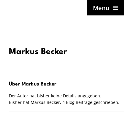
Zum
Menu
Inhalt
springen
Startseite
Biografie
Mein Freistil
Markus Becker
Aktuelles
Termine
Über
Markus Becker
Diskografie
Der Autor hat bisher keine Details angegeben.
Bisher hat Markus Becker, 4 Blog Beiträge geschrieben.
Media
Presse
Projekte & Programme