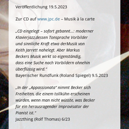
Veröffentlichung 19.5.2023
Zur CD auf
www.jpc.de
– Musik à la carte
„CD eingelegt – sofort gebannt…: moderner
Klavierjazz,
dessen Tonsprache Vorbilder
und sinnliche Kraft etwa der
Musik von
Keith Jarrett nahelegt. Aber Markus
Beckers
Musik wirkt so eigenständig,
dass eine Suche nach Vorbildern ohnehin
überflüssig wird.“
Bayerischer Rundfunk (Roland Spiegel) 9.5.2023
„In der „Appassionata“ nimmt Becker sich
Freiheiten, die einem tollkühn erscheinen
würden, wenn man nicht wüsste, was Becker
für ein herausragender Improvisator der
Pianist ist.“
Jazzthing (Rolf Thomas) 6/23