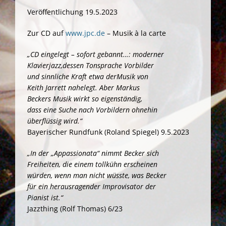
Veröffentlichung 19.5.2023
Zur CD auf
www.jpc.de
– Musik à la carte
„CD eingelegt – sofort gebannt…: moderner
Klavierjazz,
dessen Tonsprache Vorbilder
und sinnliche Kraft etwa der
Musik von
Keith Jarrett nahelegt. Aber Markus
Beckers
Musik wirkt so eigenständig,
dass eine Suche nach Vorbildern ohnehin
überflüssig wird.“
Bayerischer Rundfunk (Roland Spiegel) 9.5.2023
„In der „Appassionata“ nimmt Becker sich
Freiheiten, die einem tollkühn erscheinen
würden, wenn man nicht wüsste, was Becker
für ein herausragender Improvisator der
Pianist ist.“
Jazzthing (Rolf Thomas) 6/23