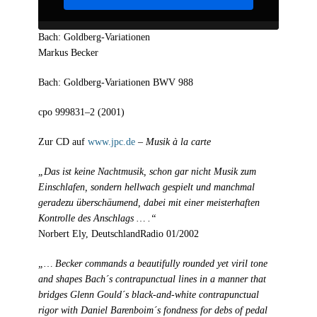
Bach: Goldberg-Variationen
Markus Becker
Bach: Goldberg-Variationen BWV 988
cpo 999831–2 (2001)
Zur CD auf
www.jpc.de
–
Musik à la carte
„Das ist keine Nachtmusik, schon gar nicht Musik zum
Einschlafen, sondern hellwach gespielt und manchmal
geradezu überschäumend, dabei mit einer meisterhaften
Kontrolle des Anschlags … .“
Norbert Ely, DeutschlandRadio 01/2002
„… Becker commands a beautifully rounded yet viril tone
and shapes Bach´s contrapunctual lines in a manner that
bridges Glenn Gould´s black-and-white contrapunctual
rigor with Daniel Barenboim´s fondness for debs of pedal