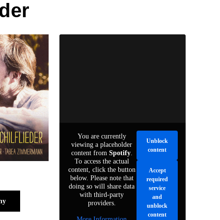
eder
You are currently
Unblock
viewing a placeholder
content
content from
Spotify
.
To access the actual
content, click the button
Accept
below. Please note that
required
doing so will share data
service
with third-party
and
hy
providers.
unblock
content
More Information