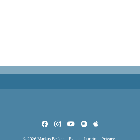
© 2026 Markus Becker – Pianist |
Imprint
·
Privacy
|