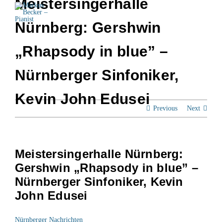
Meistersingerhalle
Skip
to
Mein Freistil
Nürnberg: Gershwin
content
News
„Rhapsody in blue” –
Dates
Nürnberger Sinfoniker,
Discography
Kevin John Edusei
Previous
Next
Media
Press
Meistersingerhalle Nürnberg:
projects & programs
Gershwin „Rhapsody in blue” –
Nürnberger Sinfoniker, Kevin
Contact & Links
John Edusei
de
Nürnberger Nachrichten