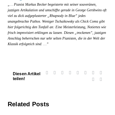
en
„… Pianist Markus Becker begeisterte mit seiner souveränen,
jazzigen Artikulation und umschiffte gerade in George Gershwins oft
viel zu dick aufgeplusterter „Rhapsody in Blue” jedes
unangebrachte Pathos. Weniger Tschaikowsky als Chick Corea gibt
hier folgerichtig den Tonfall an: Eine Meisterleistung, Notiertes wie
frisch improvisiert erklingen zu lassen. Diesen „trockenen”, jazzigen
Anschlag beherrschen nur sehr selten Pianisten, die in der Welt der
Klassik erfolgreich sind. …”
Facebook
X
Reddit
LinkedIn
WhatsApp
Tumblr
Pinterest
Vk
Diesen Artikel
teilen!
Xing
Email
Related Posts