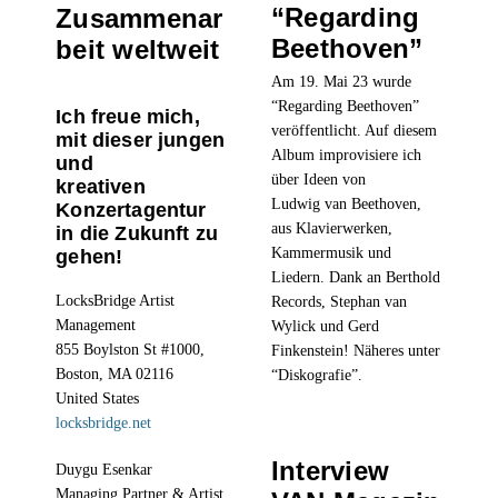
“Regarding
Zusammenar
Beethoven”
beit weltweit
Am 19. Mai 23 wurde
“Regarding Beethoven”
Ich freue mich,
veröffentlicht. Auf diesem
mit dieser jungen
Album improvisiere ich
und
über Ideen von
kreativen
Ludwig van Beethoven,
Konzertagentur
aus Klavierwerken,
in die Zukunft zu
Kammermusik und
gehen!
Liedern. Dank an Berthold
LocksBridge Artist
Records, Stephan van
Management
Wylick und Gerd
855 Boylston St #1000,
Finkenstein! Näheres unter
Boston, MA 02116
“Diskografie”.
United States
locksbridge.net
Interview
Duygu Esenkar
Managing Partner & Artist