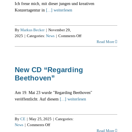
Ich freue mich, mit dieser jungen und kreativen
Konzertagentur in
[...] weiterlesen
By
Markus Becker
|
November 29,
on
2025
|
Categories:
News
|
Comments Off
Neue
Read More
Zusammenarbeit
weltweit
New CD “Regarding
Beethoven”
Am 19. Mai 23 wurde "Regarding Beethoven"
veröffentlicht. Auf diesem
[...] weiterlesen
By
CE
|
May 25, 2025
|
Categories:
on
News
|
Comments Off
New
Read More