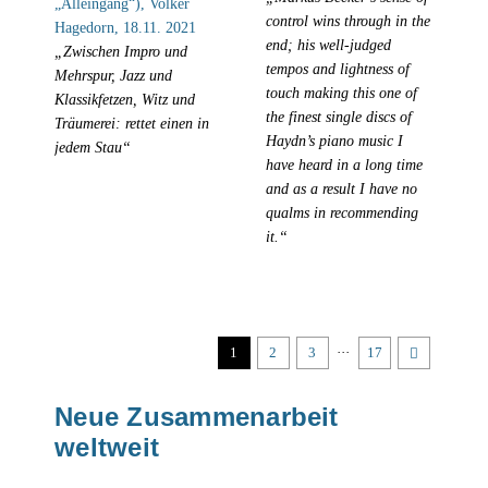
„Alleingang“), Volker
control wins through in the
Hagedorn, 18.11. 2021
end; his well-judged
„Zwischen Impro und
tempos and lightness of
Mehrspur, Jazz und
touch making this one of
Klassikfetzen, Witz und
the finest single discs of
Träumerei: rettet einen in
Haydn’s piano music I
jedem Stau“
have heard in a long time
and as a result I have no
qualms in recommending
it.“
1
2
3
···
17
Neue Zusammenarbeit
weltweit