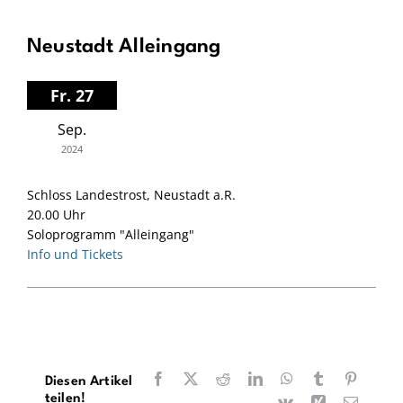
Neustadt Alleingang
Fr. 27
Sep.
2024
Schloss Landestrost, Neustadt a.R.
20.00 Uhr
Soloprogramm "Alleingang"
Info und Tickets
Facebook
X
Reddit
LinkedIn
WhatsApp
Tumblr
Pinteres
Diesen Artikel
teilen!
Vk
Xing
E-