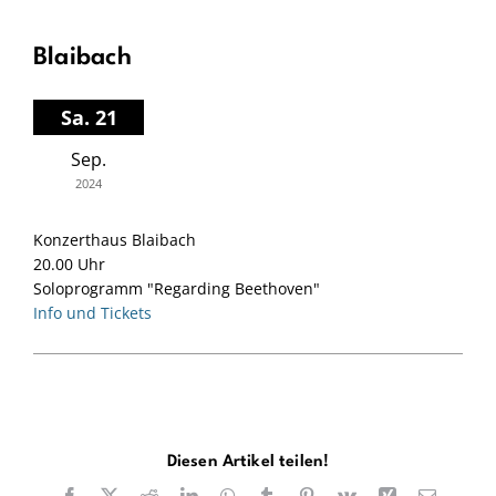
Blaibach
Sa. 21
Sep.
2024
Konzerthaus Blaibach
20.00 Uhr
Soloprogramm "Regarding Beethoven"
Info und Tickets
Diesen Artikel teilen!
Facebook
X
Reddit
LinkedIn
WhatsApp
Tumblr
Pinterest
Vk
Xing
E-