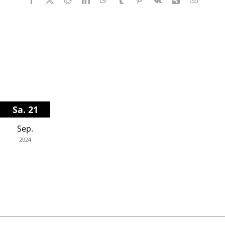
Mail
Sa. 21
Sep.
2024
Konzerthaus Blaibach
20.00 Uhr
Soloprogramm "Regarding Beethoven"
Info und Tickets