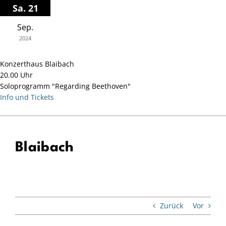
Zum
Sa. 21
Inhalt
Sep.
springen
2024
Konzerthaus Blaibach
20.00 Uhr
Soloprogramm "Regarding Beethoven"
Info und Tickets
Blaibach
Zurück
Vor