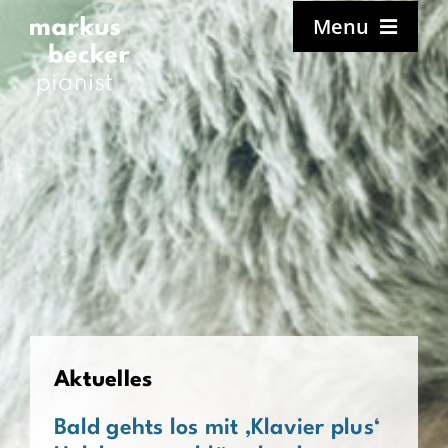
Zum
Menu
Inhalt
springen
Startseite
Biografie
Mein Freistil
Aktuelles
Termine
Diskografie
Media
Aktuelles
Presse
Bald gehts los mit ‚Klavier plus‘
Projekte & Programme