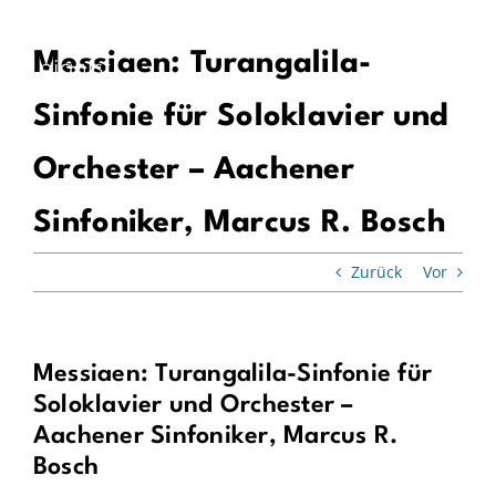
Biografie
Zum
Inhalt
Mein Freistil
springen
Messiaen: Turangalila-
Aktuelles
Sinfonie für Soloklavier und
Termine
Orchester – Aachener
Diskografie
Sinfoniker, Marcus R. Bosch
Media
Zurück
Vor
Presse
Projekte & Programme
Messiaen: Turangalila-Sinfonie für
Soloklavier und Orchester –
Kontakt & Links
Aachener Sinfoniker, Marcus R.
de
Bosch