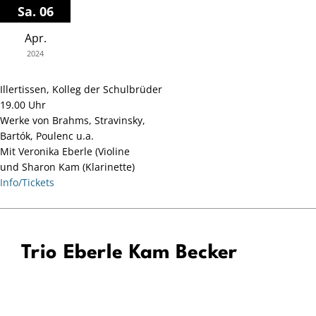
Zum
Sa. 06
Inhalt
Apr.
springen
2024
Illertissen, Kolleg der Schulbrüder
19.00 Uhr
Werke von Brahms, Stravinsky,
Bartók, Poulenc u.a.
Mit Veronika Eberle (Violine
und Sharon Kam (Klarinette)
Info/Tickets
Trio Eberle Kam Becker