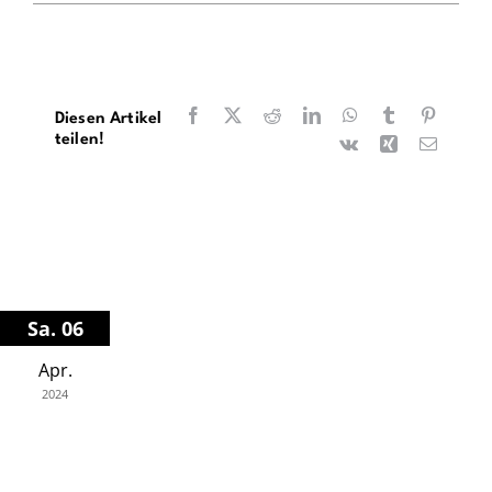
Facebook
X
Reddit
LinkedIn
WhatsApp
Tumblr
Pinteres
Diesen Artikel
teilen!
Vk
Xing
E-
Mail
Sa. 06
Apr.
2024
Illertissen, Kolleg der Schulbrüder
19.00 Uhr