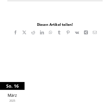
Diesen Artikel teilen!
Facebook
X
Reddit
LinkedIn
WhatsApp
Tumblr
Pinterest
Vk
Xing
E-
Mail
So. 16
März
2025