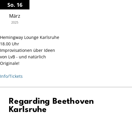
Zum
So. 16
Inhalt
März
springen
2025
Hemingway Lounge Karlsruhe
18.00 Uhr
Improvisationen über Ideen
von LvB - und natürlich
Originale!
Info/Tickets
Regarding Beethoven
Karlsruhe