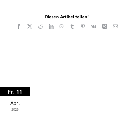
Diesen Artikel teilen!
Facebook
X
Reddit
LinkedIn
WhatsApp
Tumblr
Pinterest
Vk
Xing
E-
Mail
Fr. 11
Apr.
2025
Börse Hannover
20.30