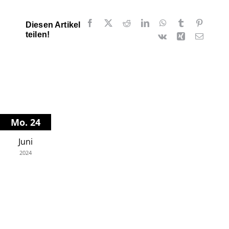
Facebook
X
Reddit
LinkedIn
WhatsApp
Tumblr
Pinteres
Diesen Artikel
teilen!
Vk
Xing
E-
Mail
Mo. 24
Juni
2024
Klavier-Salon München
19.45
Regarding Beethoven
SoloPianoJazz über Ideen von LvB
Info/Tickets