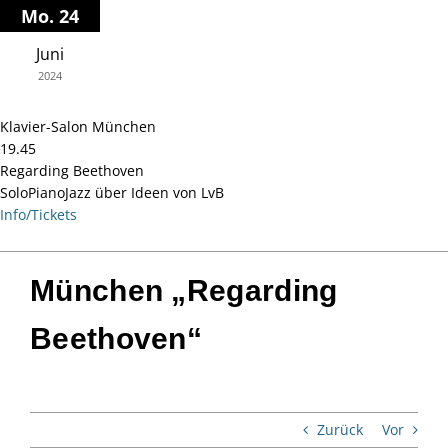
Zum
Mo. 24
Inhalt
Juni
springen
2024
Klavier-Salon München
19.45
Regarding Beethoven
SoloPianoJazz über Ideen von LvB
Info/Tickets
München „Regarding
Beethoven“
Zurück
Vor