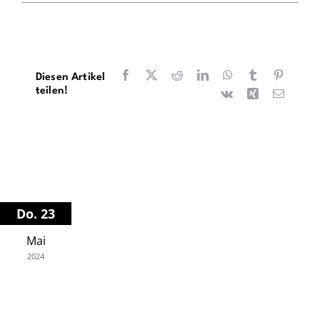
Facebook
X
Reddit
LinkedIn
WhatsApp
Tumblr
Pinteres
Diesen Artikel
teilen!
Vk
Xing
E-
Mail
Do. 23
Mai
2024
Philharmonie Berlin
20.00 Uhr