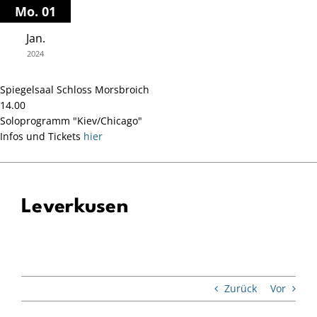
Zum
Mo. 01
Inhalt
Jan.
springen
2024
Spiegelsaal Schloss Morsbroich
14.00
Soloprogramm "Kiev/Chicago"
Infos und Tickets
hier
Leverkusen
Zurück
Vor