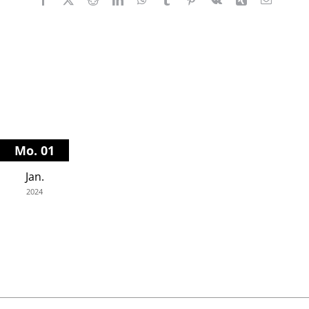
Mail
Mo. 01
Jan.
2024
Spiegelsaal Schloss Morsbroich
14.00
Soloprogramm "Kiev/Chicago"
Infos und Tickets
hier