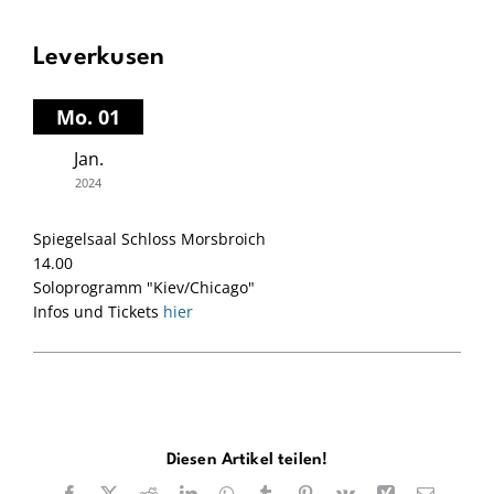
Leverkusen
Mo. 01
Jan.
2024
Spiegelsaal Schloss Morsbroich
14.00
Soloprogramm "Kiev/Chicago"
Infos und Tickets
hier
Diesen Artikel teilen!
Facebook
X
Reddit
LinkedIn
WhatsApp
Tumblr
Pinterest
Vk
Xing
E-