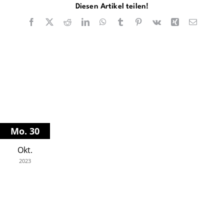
Diesen Artikel teilen!
Facebook
X
Reddit
LinkedIn
WhatsApp
Tumblr
Pinterest
Vk
Xing
E-
Mail
Mo. 30
Okt.
2023
Bechstein Centrum
18.00 Uhr
Reger Telemann-Variationen
Festival "Bach 2023"