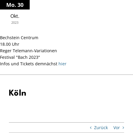
Zum
Mo. 30
Inhalt
Okt.
springen
2023
Bechstein Centrum
18.00 Uhr
Reger Telemann-Variationen
Festival "Bach 2023"
Infos und Tickets demnächst
hier
Köln
Zurück
Vor