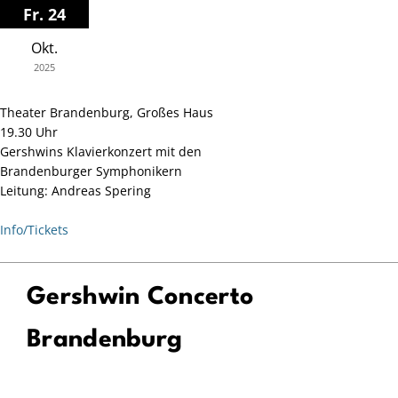
Zum
Fr. 24
Inhalt
Okt.
springen
2025
Theater Brandenburg, Großes Haus
19.30 Uhr
Gershwins Klavierkonzert mit den
Brandenburger Symphonikern
Leitung: Andreas Spering
Info/Tickets
Gershwin Concerto
Brandenburg