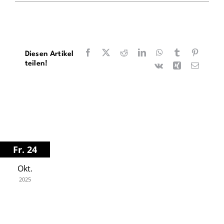
Facebook
X
Reddit
LinkedIn
WhatsApp
Tumblr
Pinteres
Diesen Artikel
teilen!
Vk
Xing
E-
Mail
Fr. 24
Okt.
2025
Theater Brandenburg, Großes Haus
19.30 Uhr