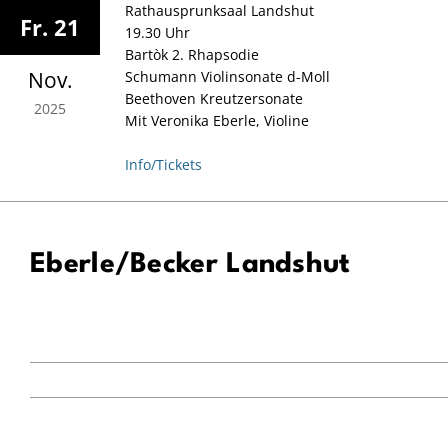
Zum
Rathausprunksaal Landshut
Fr. 21
Inhalt
19.30 Uhr
springen
Bartòk 2. Rhapsodie
Nov.
Schumann Violinsonate d-Moll
Beethoven Kreutzersonate
2025
Mit Veronika Eberle, Violine
Info/Tickets
Eberle/Becker Landshut