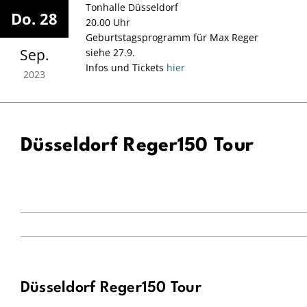
Zum
Tonhalle Düsseldorf
Do. 28
Inhalt
20.00 Uhr
springen
Geburtstagsprogramm für Max Reger
Sep.
siehe 27.9.
Infos und Tickets
hier
2023
Düsseldorf Reger150 Tour
Düsseldorf Reger150 Tour