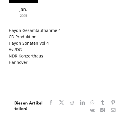
Jan.
2025
Haydn Gesamtaufnahme 4
CD Produktion
Haydn Sonaten Vol 4
AvI/DG
NDR Konzerthaus
Hannover
Facebook
X
Reddit
LinkedIn
WhatsApp
Tumblr
Pinteres
Diesen Artikel
teilen!
Vk
Xing
E-
Mail