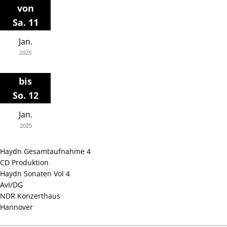
Zum
von
Inhalt
Sa. 11
springen
Jan.
2025
bis
So. 12
Jan.
2025
Haydn Gesamtaufnahme 4
CD Produktion
Haydn Sonaten Vol 4
AvI/DG
NDR Konzerthaus
Hannover