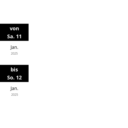
von
Sa. 11
Jan.
2025
bis
So. 12
Jan.
2025
Haydn Gesamtaufnahme 4
CD Produktion
Haydn Sonaten Vol 4
AvI/DG