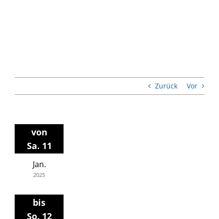
Zurück
Vor
von
Sa. 11
Jan.
2025
bis
So. 12