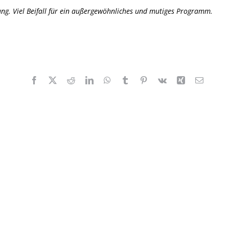
ung. Viel Beifall für ein außergewöhnliches und mutiges Programm.
Facebook
X
Reddit
LinkedIn
WhatsApp
Tumblr
Pinterest
Vk
Xing
E-
Mail