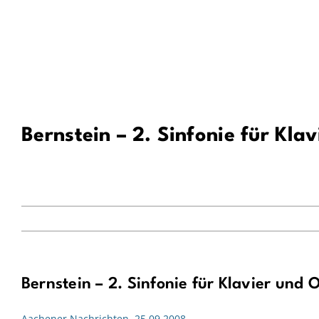
Zum
Inhalt
springen
Bernstein – 2. Sinfonie für Kl
Bernstein – 2. Sinfonie für Klavier und
Aachener Nachrichten, 25.09.2008