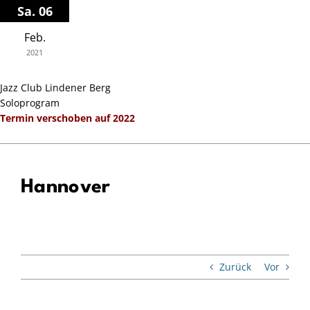
Zum
Sa. 06
Inhalt
Feb.
springen
2021
Jazz Club Lindener Berg
Soloprogram
Termin verschoben auf 2022
Hannover
Zurück
Vor