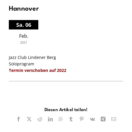
Hannover
Sa. 06
Feb.
2021
Jazz Club Lindener Berg
Soloprogram
Termin verschoben auf 2022
Diesen Artikel teilen!
Facebook
X
Reddit
LinkedIn
WhatsApp
Tumblr
Pinterest
Vk
Xing
E-
Mail