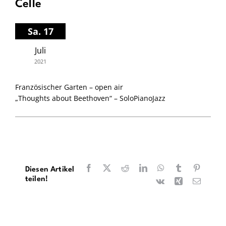
Celle
Sa. 17
Juli
2021
Französischer Garten – open air
„Thoughts about Beethoven“ – SoloPianoJazz
Facebook
X
Reddit
LinkedIn
WhatsApp
Tumblr
Pinteres
Diesen Artikel
teilen!
Vk
Xing
E-
Mail