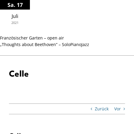
Zum
Sa. 17
Inhalt
Juli
springen
2021
Französischer Garten – open air
„Thoughts about Beethoven“ – SoloPianoJazz
Celle
Zurück
Vor