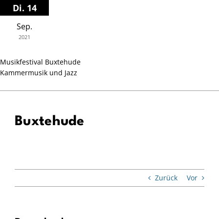
Zum
Di. 14
Inhalt
Sep.
springen
2021
Musikfestival Buxtehude
Kammermusik und Jazz
Buxtehude
Zurück
Vor