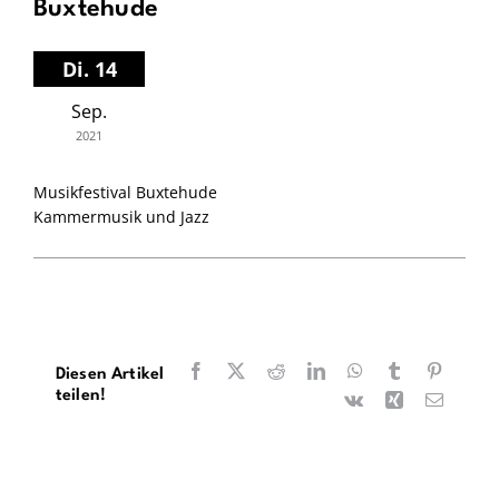
Buxtehude
Di. 14
Sep.
2021
Musikfestival Buxtehude
Kammermusik und Jazz
Facebook
X
Reddit
LinkedIn
WhatsApp
Tumblr
Pinteres
Diesen Artikel
teilen!
Vk
Xing
E-
Mail