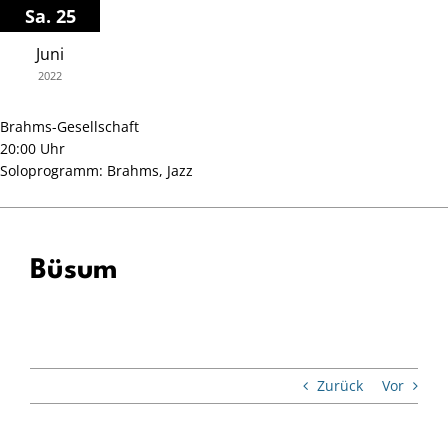
Zum
Sa. 25
Inhalt
Juni
springen
2022
Brahms-Gesellschaft
20:00 Uhr
Soloprogramm: Brahms, Jazz
Büsum
Zurück
Vor