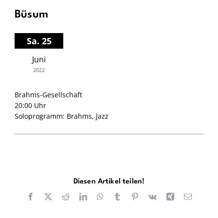
Büsum
Sa. 25
Juni
2022
Brahms-Gesellschaft
20:00 Uhr
Soloprogramm: Brahms, Jazz
Diesen Artikel teilen!
Facebook
X
Reddit
LinkedIn
WhatsApp
Tumblr
Pinterest
Vk
Xing
E-
Mail