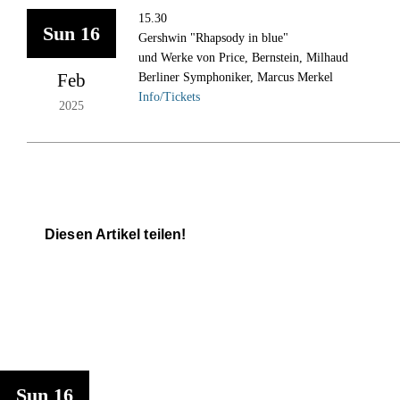
15.30
Sun 16
Gershwin "Rhapsody in blue"
und Werke von Price, Bernstein, Milhaud
Feb
Berliner Symphoniker, Marcus Merkel
Info/Tickets
2025
Diesen Artikel teilen!
15.30
Sun 16
Gershwin "Rhapsody in blue"