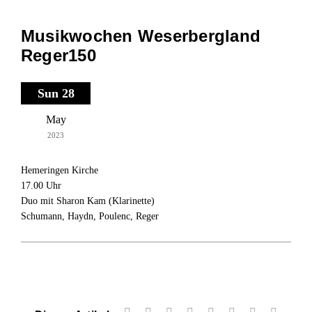
Musikwochen Weserbergland
Reger150
Sun 28
May
2023
Hemeringen Kirche
17.00 Uhr
Duo mit Sharon Kam (Klarinette)
Schumann, Haydn, Poulenc, Reger
Facebook
X
Reddit
LinkedIn
WhatsApp
Tumblr
Pinterest
Vk