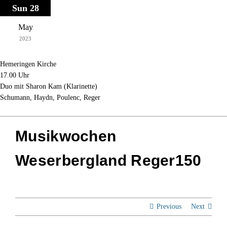
Skip
Sun 28
to
May
content
2023
Hemeringen Kirche
17.00 Uhr
Duo mit Sharon Kam (Klarinette)
Schumann, Haydn, Poulenc, Reger
Musikwochen
Weserbergland Reger150
Previous
Next